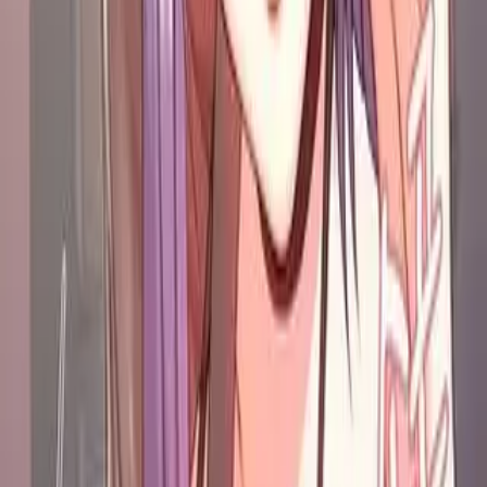
10
Карточки
Персонажи
2
Тип
Манхва
Статус
Активный
Год
-
Рейтинг