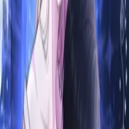
5
Поставить оценку
Оценили:
2
The saint dreams of secret love
Святая мечтает о тайной любви
Описание
Главы
8
Комментарии