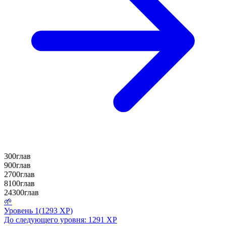
300
глав
900
глав
2700
глав
8100
глав
24300
глав
🌱
Уровень
1
(
1293
XP)
До следующего уровня:
1291
XP